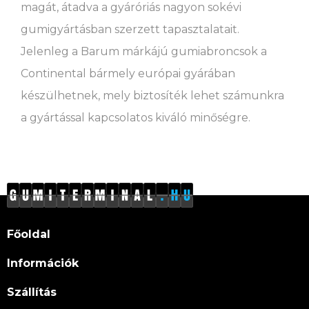
magát, átadva a gyáróriás nagyon sokévi
gumigyártásban szerzett tapasztalatait.
Jelenleg a Barum márkájú gumiabroncsok a
Continental bármely európai gyárában
készülhetnek, mely biztosíték lehet számunkra
a gyártással kapcsolatos kiváló minőségre.
Főoldal
Információk
Szállítás