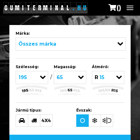
()
Me
Márka:
Összes márka
Szélesség:
Magasság:
Átmérő:
/
195
65
R15
Jármű típus:
Évszak: