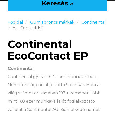
Keresés »
Főoldal
Gumiabroncs márkák
Continental
EcoContact EP
Continental
EcoContact EP
Continental
Continental gyárat 1871 -ben Hannoverben,
Németországban alapította 9 bankár. Mára a
világ számos országában 193 üzemében több
mint 160 ezer munkavállalót foglalkoztató
vállalat a Continental AG. Kiemelkedő német