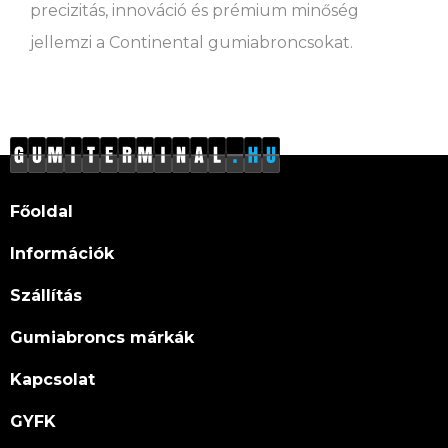
precizitás, innováció és prémium minőség
jellemzi a Continental gumiabroncsokat.
Főoldal
Információk
Szállítás
Gumiabroncs márkák
Kapcsolat
GYFK