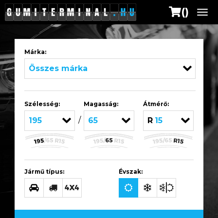
()
Me
Márka:
Összes márka
Szélesség:
Magasság:
Átmérő:
/
195
65
R15
Jármű típus:
Évszak: