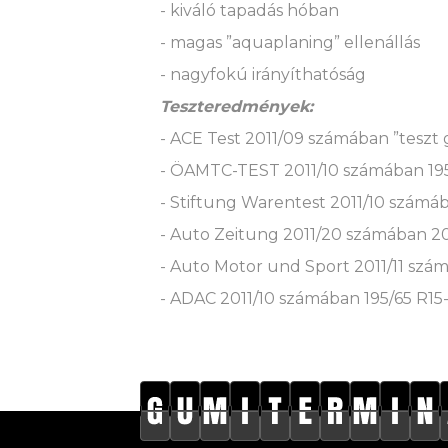
- kiváló tapadás hóban
- magas ”aquaplaning” ellenállás
- nagyfokú irányíthatóság
Teszteredmények:
- ACE Test 2011/09 számában ”teszt 
- ÖAMTC-TEST 2011/10 számában 195/
- Stiftung Warentest 2011/10 számáb
- Auto Zeitung 2011/20 számában 20
- Auto Motor und Sport 2011/11 szá
- ADAC 2011/10 számában 195/65 R15-