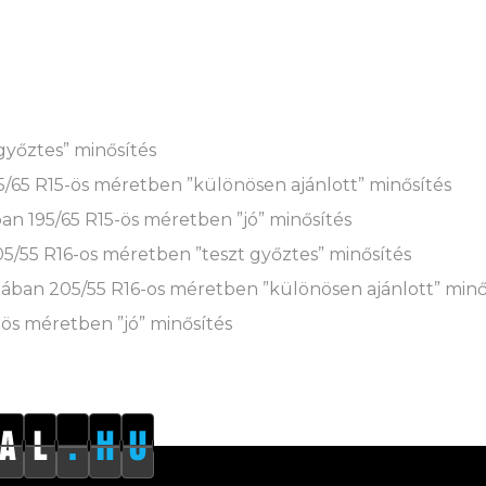
győztes” minősítés
65 R15-ös méretben ”különösen ajánlott” minősítés
an 195/65 R15-ös méretben ”jó” minősítés
5/55 R16-os méretben ”teszt győztes” minősítés
mában 205/55 R16-os méretben ”különösen ajánlott” minő
ös méretben ”jó” minősítés