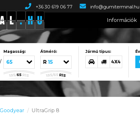
+36 30 619 06 77
info@gumiterminal.hu
Információk
Magasság:
Átmérő:
Jármű típus:
Év
/
65
R15
Goodyear
UltraGrip 8