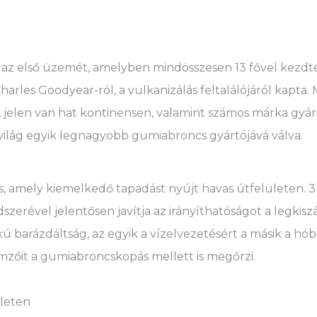
a az első üzemét, amelyben mindösszesen 13 fővel kezd
rles Goodyear-ról, a vulkanizálás feltalálójáról kapta. 
t, jelen van hat kontinensen, valamint számos márka gyár
a világ egyik legnagyobb gumiabroncs gyártójává válva.
, amely kiemelkedő tapadást nyújt havas útfelületen. 3
rével jelentősen javítja az irányíthatóságot a legkiszá
ú barázdáltság, az egyik a vízelvezetésért a másik a hób
mzőit a gumiabroncskopás mellett is megőrzi.
ületen