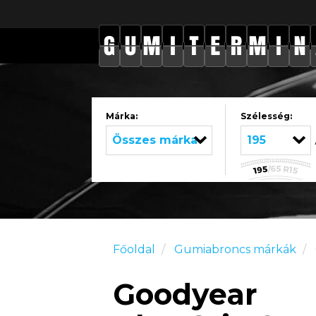
Márka:
Szélesség:
Összes márka
195
Főoldal
Gumiabroncs márkák
Goodyear