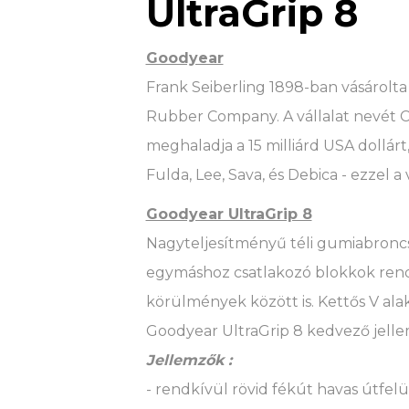
UltraGrip 8
Goodyear
Frank Seiberling 1898-ban vásárolt
Rubber Company. A vállalat nevét Cha
meghaladja a 15 milliárd USA dollár
Fulda, Lee, Sava, és Debica - ezzel 
Goodyear UltraGrip 8
Nagyteljesítményű téli gumiabroncs
egymáshoz csatlakozó blokkok rendsze
körülmények között is. Kettős V alak
Goodyear UltraGrip 8 kedvező jelle
Jellemzők :
- rendkívül rövid fékút havas útfel